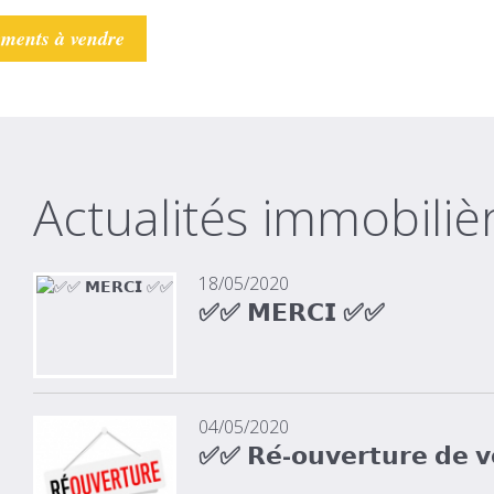
ements à vendre
Actualités immobiliè
18/05/2020
✅✅ 𝗠𝗘𝗥𝗖𝗜 ✅✅
04/05/2020
✅✅ 𝗥𝗲́-𝗼𝘂𝘃𝗲𝗿𝘁𝘂𝗿𝗲 𝗱𝗲 