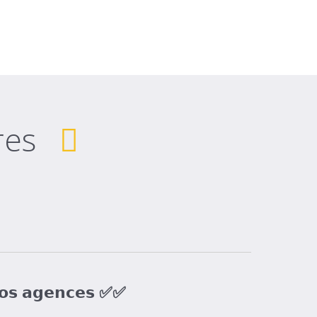
res
𝗼𝘀 𝗮𝗴𝗲𝗻𝗰𝗲𝘀 ✅✅