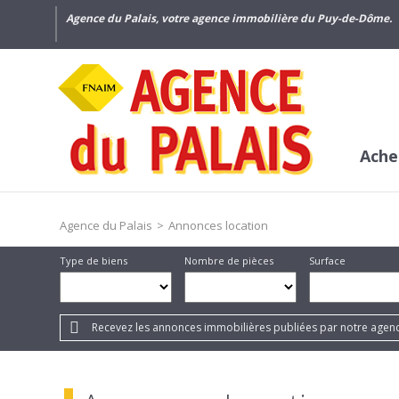
Agence du Palais, votre agence immobilière du Puy-de-Dôme.
Ache
Agence du Palais
>
Annonces location
Type de biens
Nombre de pièces
Surface
Recevez les annonces immobilières publiées par notre agenc