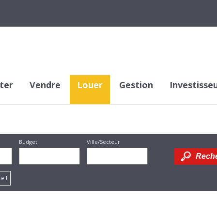
ter
Vendre
Louer
Gestion
Investisse
Budget
Ville/Secteur
Dessiner
e !
sur la
carte