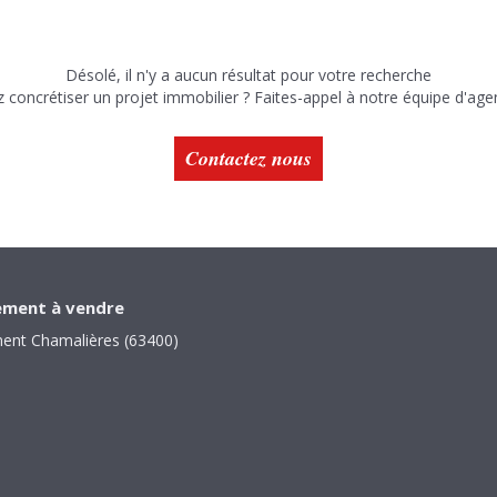
Désolé, il n'y a aucun résultat pour votre recherche
 concrétiser un projet immobilier ? Faites-appel à notre équipe d'age
Contactez nous
ment à vendre
ent Chamalières (63400)