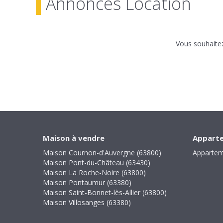
Annonces Location
Vous souhaitez
Maison à vendre
Apparte
Maison Cournon-d'Auvergne (63800)
Appartem
Maison Pont-du-Château (63430)
Maison La Roche-Noire (63800)
Maison Pontaumur (63380)
Maison Saint-Bonnet-lès-Allier (63800)
Maison Villosanges (63380)