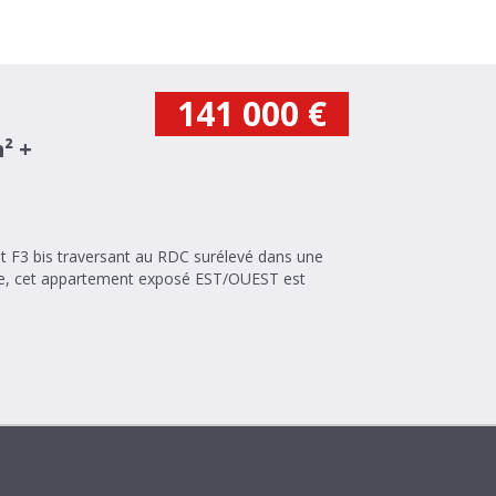
141 000
€
² +
rue, cet appartement exposé EST/OUEST est