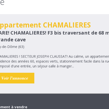
re
ppartement CHAMALIERES
ARE! CHAMALIERES! F3 bis traversant de 68 m
rande cave
y-de-Dôme (63)
ERES ! SECTEUR JOSEPH CLAUSSAT! Au calme, un appartement F3 bis traversant au RDC surélevé dans une
idence des années 60, espaces verts, stationnement facile dans la 
posé d'une entrée, un séjour-salle à manger...
Voir l'annonce
ment à vendre