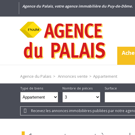
Agence du Palais, votre agence immobilière du Puy-de-Dôme.
Ache
Agence du Palais
>
Annonces vente
>
Appartement
Type de biens
Nombre de pièces
Surface
Recevez les annonces immobilières publiées par notre agenc