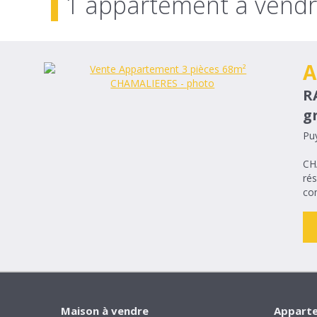
1 appartement à vend
A
R
g
Pu
CHAMALI
rés
com
Maison à vendre
Apparte