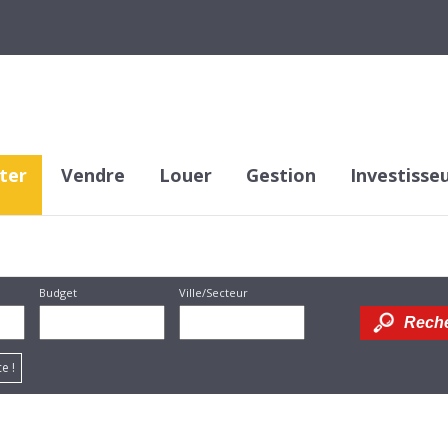
ter
Vendre
Louer
Gestion
Investisse
Budget
Ville/Secteur
Dessiner
e !
sur la
carte