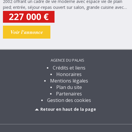
2002 offrant un cadre de vie moderne avec espace vie de plain
pied; entrée, séjour-repas ouvert sur salon, grande cuisine avec
coin repas, garage (une voiture) attenant pouvant être aménagé
227 000
€
en quatrième...
Voir l'annonce
AGENCE DU PALAIS
Crédits et liens
Honoraires
Mentions légales
Plan du site
Partenaires
Gestion des cookies
Retour en haut de la page