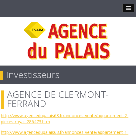
Investisseurs
AGENCE DE CLERMONT-
FERRAND
http://www.agencedupalais63.fr/annonces-vente/appartement-2-
pieces-royat-286473.htm
http://www.agencedupalais63.fr/annonces-vente/appartement-1-