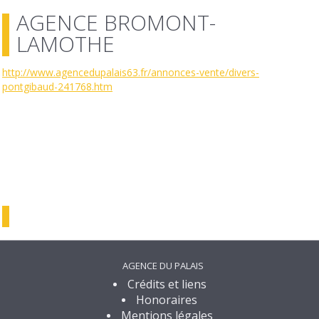
AGENCE BROMONT-
LAMOTHE
http://www.agencedupalais63.fr/annonces-vente/divers-
pontgibaud-241768.htm
AGENCE DU PALAIS
Crédits et liens
Honoraires
Mentions légales