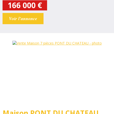
55m² hab. comprenant : cuisine, séjour, deux chambres, salle
166 000
€
d'eau, wc, sous -sol avec garage cave...
Voir l'annonce
Maison PONT DU CHATEAU