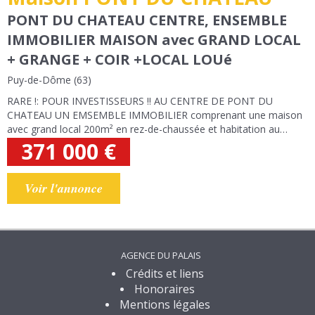
PONT DU CHATEAU CENTRE, ENSEMBLE
IMMOBILIER MAISON avec GRAND LOCAL
+ GRANGE + COIR +LOCAL LOUé
Puy-de-Dôme (63)
RARE !: POUR INVESTISSEURS !! AU CENTRE DE PONT DU
CHATEAU UN EMSEMBLE IMMOBILIER comprenant une maison
avec grand local 200m² en rez-de-chaussée et habitation au
premier étage, une grange indépendante avec accès sur une
371 000
€
autre rue, une cour avec jardin sans vis à...
Voir l'annonce
AGENCE DU PALAIS
Crédits et liens
Honoraires
Mentions légales