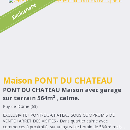
é
E
x
c
l
u
s
i
v
i
t
Maison PONT DU CHATEAU
PONT DU CHATEAU Maison avec garage
sur terrain 564m² , calme.
Puy-de-Dôme (63)
EXCLUSIVITE ! PONT-DU-CHATEAU SOUS COMPROMIS DE
VENTE ! ARRET DES VISITES - Dans quartier calme avec
commerces à proximité, sur un agréable terrain de 564m² maison