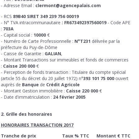
- Adresse Email :
clermont@agencepalais.com
- RCS
89B40 SIRET 349 239 756 00019
- N° TVA intracommunautaire
:
FR673492397560019
- Code APE
:
703A
- Capital social :
10000
€
- Numéro de Carte Professionnelle :
N°T231
délivrée par la
préfecture du Puy-de-Dôme
- Caisse de Garantie :
GALIAN
,
- Montant Transactions sur immeubles et fonds de commerces
:
Caisse 200 000
€
- Perception de fonds transaction : Titulaire du compte spécial
(article 55 du décret du 20 juillet 1972) n°
393 101 75 000
ouvert
auprès de
Banque
de
Crédit Agricole
- Montant Gestion immobilière :
Caisse 220 000
€
- Date d'immatriculation :
24 février 2005
2. Grille des honoraires
HONORAIRES TRANSACTION 2017
Tranche de prix Taux % TTC Montant € TTC