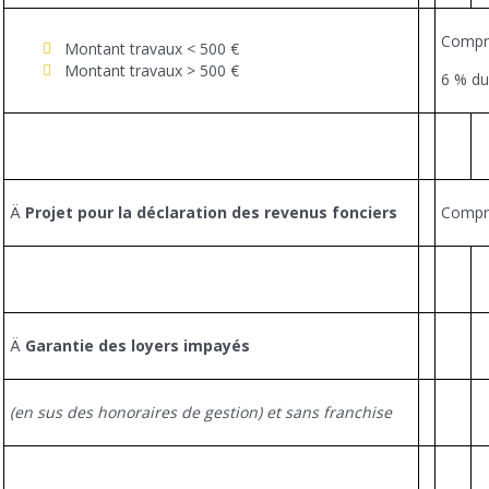
Compr
Montant travaux < 500 €
Montant travaux > 500 €
6 % du
Ä
Projet pour la déclaration des revenus fonciers
Compr
Ä
Garantie des loyers impayés
(en sus des honoraires de gestion) et sans franchise