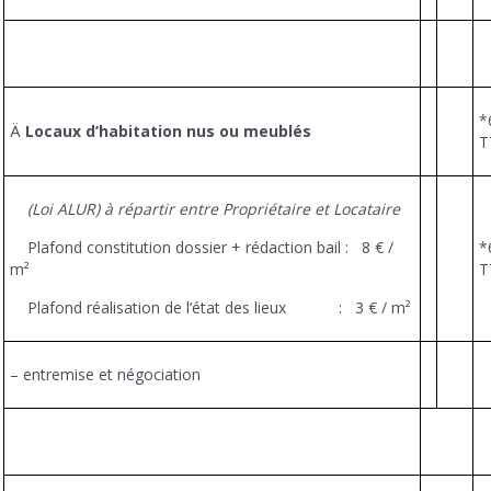
*
Ä
Locaux d’habitation nus ou meublés
T
(Loi ALUR) à répartir entre Propriétaire et Locataire
Plafond constitution dossier + rédaction bail : 8 € /
*
m²
T
Plafond réalisation de l’état des lieux : 3 € / m²
– entremise et négociation