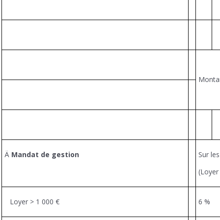
Montan
Ä
Mandat de gestion
Sur le
(Loyer
Loyer > 1 000 €
6 %