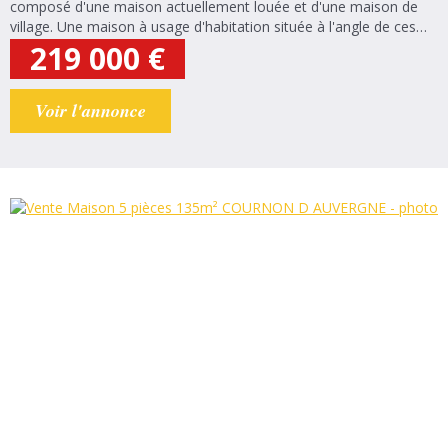
composé d'une maison actuellement louée et d'une maison de
village. Une maison à usage d'habitation située à l'angle de ces
deux rues, de plain-pied, mitoyenne des deux côtés et divisée en
219 000
€
deux logements...
Voir l'annonce