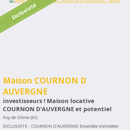
é
E
x
c
l
u
s
i
v
i
t
Maison COURNON D
AUVERGNE
investisseurs ! Maison locative
COURNON D'AUVERGNE et potentiel
Puy-de-Dôme (63)
EXCLUSIVITE - COURNON D'AUVERGNE Ensemble immobilier