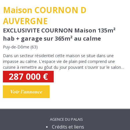
Maison COURNON D
AUVERGNE
EXCLUSIVITE COURNON Maison 135m²
hab + garage sur 365m² au calme
Puy-de-Dôme (63)
Dans un secteur résidentiel cette maison se situe dans une
impasse au calme. L'espace vie de plain pied comprend une
cuisine à remettre au gôut du jour pouvant s'ouvrir sur le salon
salle à manger, un demi-niveau complète l'espace vie avec
287 000
€
mezzanine avec coin bureau...
Voir l'annonce
AGENCE DU PALAIS
Crédits et liens