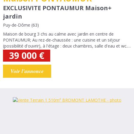
EXCLUSIVITE PONTAUMUR Maison+
jardin
Puy-de-Dôme (63)
Maison de bourg 3 chs au calme avec jardin en centre de
PONTAUMUR; Au rez-de-chaussée : une cuisine et un séjour
(possibilité d'ouvrir), à l'étage : deux chambres, salle d'eau et wc.
Au deuxième étage une troisième chambre, wc. Petit Jardin non
39 000
€
attenant: Maison à...
Voir l'annonce