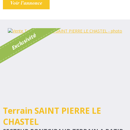
Voir l'annonce
é
E
x
c
l
u
s
i
v
i
t
Terrain SAINT PIERRE LE
CHASTEL