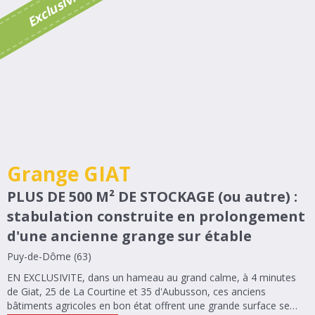
é
E
x
c
l
u
s
i
v
i
t
Grange GIAT
PLUS DE 500 M² DE STOCKAGE (ou autre) :
stabulation construite en prolongement
d'une ancienne grange sur étable
Puy-de-Dôme (63)
EN EXCLUSIVITE, dans un hameau au grand calme, à 4 minutes
de Giat, 25 de La Courtine et 35 d'Aubusson, ces anciens
bâtiments agricoles en bon état offrent une grande surface se