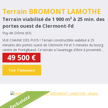
Terrain BROMONT LAMOTHE
Terrain viabilisé de 1 900 m² à 25 min. des
portes ouest de Clermont-Fd
Puy-de-Dôme (63)
VUE CHAINE DES PUYS ! Terrain constructible viabilisé à 25
minutes des portes ouest de Clermont-Fd et 5 minutes du bourg
centre de Pontgibaud. Ce terrain a l'avantage d'être à proximité
de l'école (maternelle & primaire) de Bromont-Lamothe.
49 500
€
Assainissement...
Voir l'annonce
é
E
x
c
l
u
s
i
v
i
t