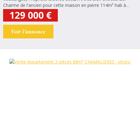
Charme de l'ancien pour cette maison en pierre 114m² hab à
rénover intérieurement espace vie de plain pied, 4 chambres au
129 000
€
1er, poss plus en...
Voir l'annonce