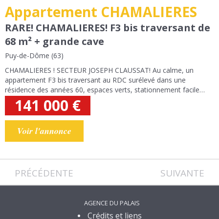
Appartement CHAMALIERES
RARE! CHAMALIERES! F3 bis traversant de
68 m² + grande cave
Puy-de-Dôme (63)
CHAMALIERES ! SECTEUR JOSEPH CLAUSSAT! Au calme, un
appartement F3 bis traversant au RDC surélevé dans une
résidence des années 60, espaces verts, stationnement facile
dans la rue, cet appartement exposé EST/OUEST est composé
141 000
€
d'une entrée, un séjour-salle à manger...
Voir l'annonce
PRÉCÉDENTE
SUIVANTE
AGENCE DU PALAIS
Crédits et liens