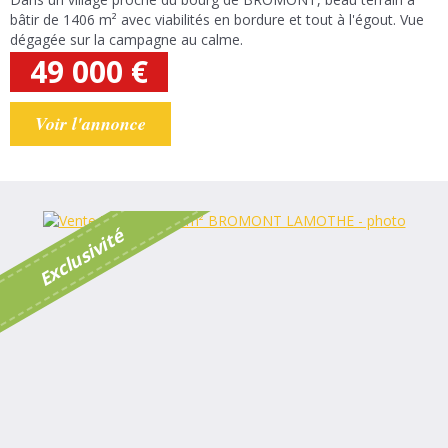
bâtir de 1406 m² avec viabilités en bordure et tout à l'égout. Vue
dégagée sur la campagne au calme.
49 000
€
Voir l'annonce
é
E
x
c
l
u
s
i
v
i
t