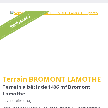
é
E
x
c
l
u
s
i
v
i
t
Terrain BROMONT LAMOTHE
Terrain a bâtir de 1406 m² Bromont
Lamothe
Puy-de-Dôme (63)
Dans un village proche du bourg de BROMONT, beau terrain à