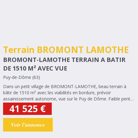
Terrain BROMONT LAMOTHE
BROMONT-LAMOTHE TERRAIN A BATIR
DE 1510 M² AVEC VUE
Puy-de-Dôme (63)
Dans un petit village de BROMONT-LAMOTHE, beau terrain à
bâtir de 1510 m² avec les viabilités en bordure, prévoir
assainissement autonome, vue sur le Puy de Dôme. Faible pente.
Façade 22 m, longueur 54 m exposition côté accès ouest, terrain
41 525
€
sud-ouest.
Voir l'annonce