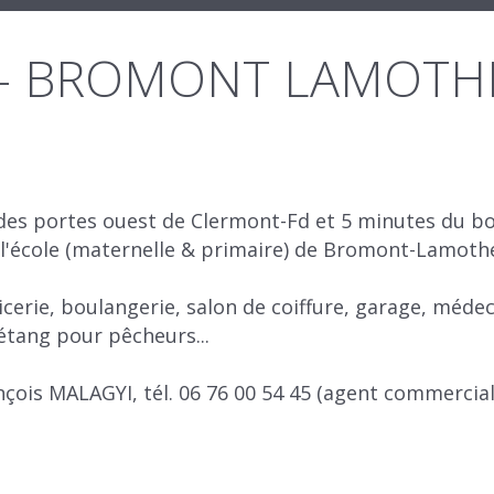
 m² - BROMONT LAMOTH
s des portes ouest de Clermont-Fd et 5 minutes du b
e l'école (maternelle & primaire) de Bromont-Lamoth
picerie, boulangerie, salon de coiffure, garage, méde
 étang pour pêcheurs...
ançois MALAGYI, tél. 06 76 00 54 45 (agent commerci