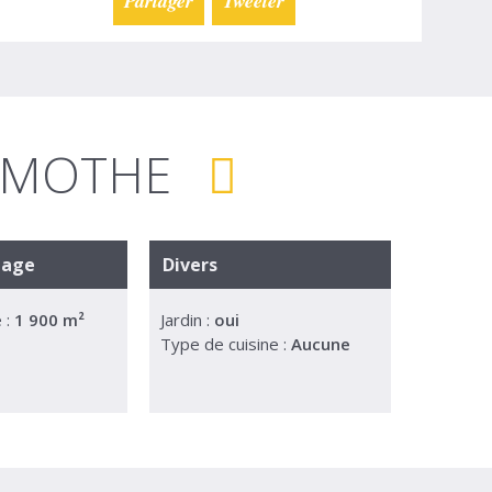
Partager
Tweeter
LAMOTHE
tage
Divers
 :
1 900 m²
Jardin :
oui
Type de cuisine :
Aucune