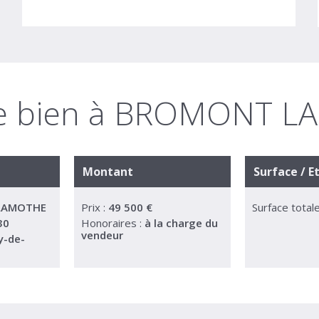
 ce bien à BROMONT 
Montant
Surface / E
LAMOTHE
Prix :
49 500 €
Surface totale
30
Honoraires :
à la charge du
vendeur
y-de-