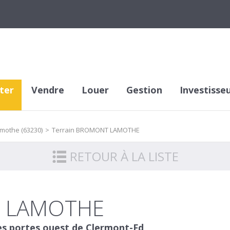
ter
Vendre
Louer
Gestion
Investisse
mothe (63230)
>
Terrain BROMONT LAMOTHE
RETOUR À LA LISTE
T LAMOTHE
 des portes ouest de Clermont-Fd