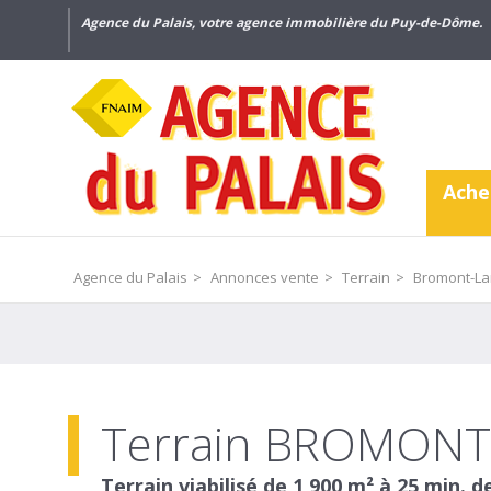
Agence du Palais, votre agence immobilière du Puy-de-Dôme.
Ache
Agence du Palais
>
Annonces vente
>
Terrain
>
Bromont-La
Terrain BROMON
Terrain viabilisé de 1 900 m² à 25 min.