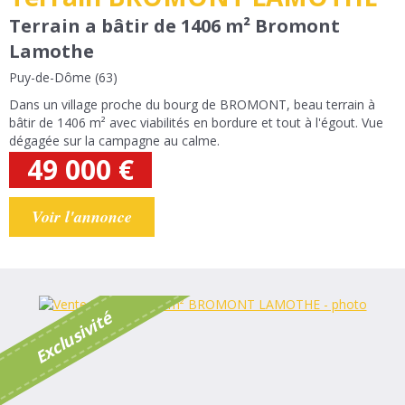
Terrain a bâtir de 1406 m² Bromont
Lamothe
Puy-de-Dôme (63)
Dans un village proche du bourg de BROMONT, beau terrain à
bâtir de 1406 m² avec viabilités en bordure et tout à l'égout. Vue
dégagée sur la campagne au calme.
49 000
€
Voir l'annonce
é
E
x
c
l
u
s
i
v
i
t