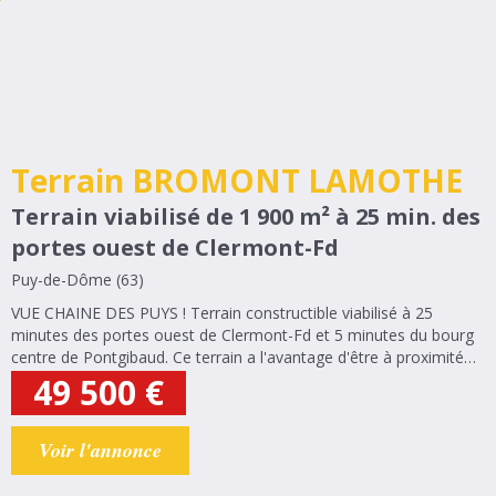
Terrain BROMONT LAMOTHE
Terrain viabilisé de 1 900 m² à 25 min. des
portes ouest de Clermont-Fd
Puy-de-Dôme (63)
VUE CHAINE DES PUYS ! Terrain constructible viabilisé à 25
minutes des portes ouest de Clermont-Fd et 5 minutes du bourg
centre de Pontgibaud. Ce terrain a l'avantage d'être à proximité
de l'école (maternelle & primaire) de Bromont-Lamothe.
49 500
€
Assainissement...
Voir l'annonce