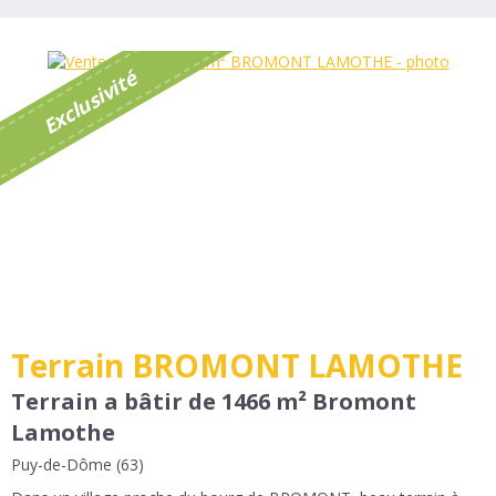
é
E
x
c
l
u
s
i
v
i
t
Terrain BROMONT LAMOTHE
Terrain a bâtir de 1466 m² Bromont
Lamothe
Puy-de-Dôme (63)