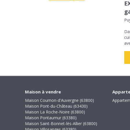
E
g
Pu
Dan
cui
ave
Maison à vendre
Apparte
Maison Cournon-d'Auvergne (63800)
Appartem
Maison Pont-du-Château (63430)
Maison La Roche-Noire (63800)
Maison Pontaumur (63380)
Maison Saint-Bonnet-lès-Allier (63800)
Maison Villosanges (63380)