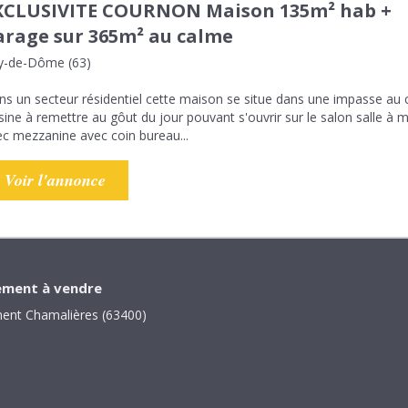
XCLUSIVITE COURNON Maison 135m² hab +
arage sur 365m² au calme
y-de-Dôme (63)
s un secteur résidentiel cette maison se situe dans une impasse au 
sine à remettre au gôut du jour pouvant s'ouvrir sur le salon salle à
c mezzanine avec coin bureau...
Voir l'annonce
ment à vendre
ent Chamalières (63400)