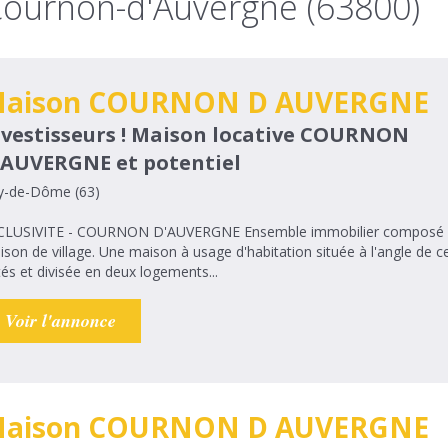
Cournon-d'Auvergne (63800)
aison COURNON D AUVERGNE
nvestisseurs ! Maison locative COURNON
'AUVERGNE et potentiel
y-de-Dôme (63)
VITE - COURNON D'AUVERGNE Ensemble immobilier composé d'une maison actuellement louée et d'une
son de village. Une maison à usage d'habitation située à l'angle de c
és et divisée en deux logements...
Voir l'annonce
aison COURNON D AUVERGNE