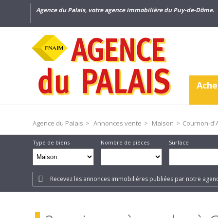
Agence du Palais, votre agence immobilière du Puy-de-Dôme.
Ache
Agence du Palais
>
Annonces vente
>
Maison
>
Cournon-d'A
Type de biens
Nombre de pièces
Surface
Recevez les annonces immobilières publiées par notre agenc