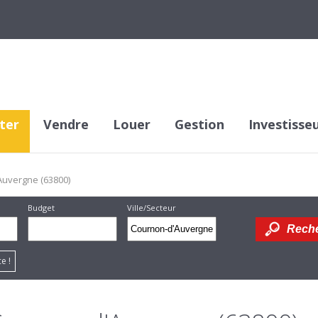
ter
Vendre
Louer
Gestion
Investisse
uvergne (63800)
Budget
Ville/Secteur
Supprimer
Dessiner
e !
sur la
carte