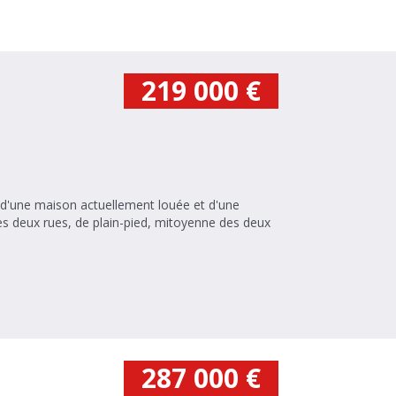
219 000
€
es deux rues, de plain-pied, mitoyenne des deux
287 000
€