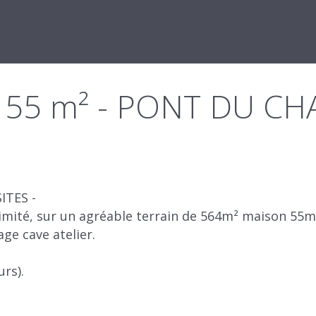
s - 55 m² - PONT DU C
ITES -
ité, sur un agréable terrain de 564m² maison 55m²
age cave atelier.
rs).