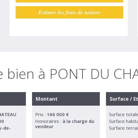
Estimer les frais de notaire
 ce bien à PONT DU C
Montant
Surface / E
HATEAU
Prix :
166 000 €
Surface totale
30
Honoraires :
à la charge du
Surface habit
vendeur
y-de-
Surface terrai