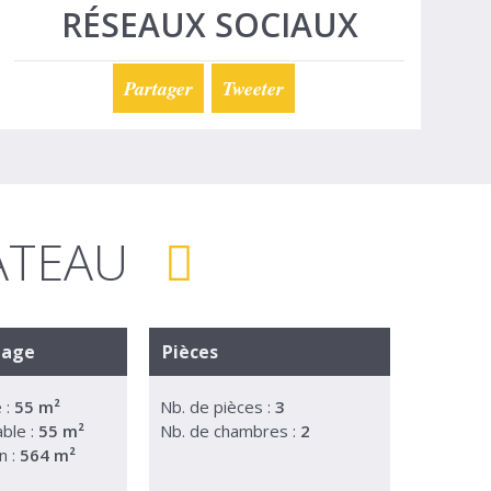
RÉSEAUX SOCIAUX
Partager
Tweeter
HATEAU
tage
Pièces
 :
55 m²
Nb. de pièces :
3
able :
55 m²
Nb. de chambres :
2
n :
564 m²