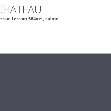
 CHATEAU
ur terrain 564m² , calme.