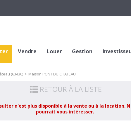
ter
Vendre
Louer
Gestion
Investisse
âteau (63430)
>
Maison PONT DU CHATEAU
RETOUR À LA LISTE
ter n'est plus disponible à la vente ou à la location. N
pourrait vous intéresser.