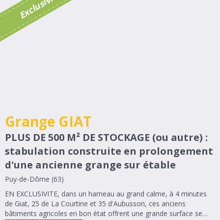
é
E
x
c
l
u
s
i
v
i
t
Grange GIAT
PLUS DE 500 M² DE STOCKAGE (ou autre) :
stabulation construite en prolongement
d'une ancienne grange sur étable
Puy-de-Dôme (63)
EN EXCLUSIVITE, dans un hameau au grand calme, à 4 minutes
de Giat, 25 de La Courtine et 35 d'Aubusson, ces anciens
bâtiments agricoles en bon état offrent une grande surface se