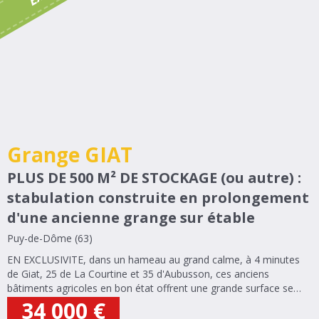
Grange GIAT
PLUS DE 500 M² DE STOCKAGE (ou autre) :
stabulation construite en prolongement
d'une ancienne grange sur étable
Puy-de-Dôme (63)
EN EXCLUSIVITE, dans un hameau au grand calme, à 4 minutes
de Giat, 25 de La Courtine et 35 d'Aubusson, ces anciens
bâtiments agricoles en bon état offrent une grande surface se
stockage (ou autre) : 350 m² au sol environ, avec l'ancienne
34 000
€
étable (en pierre)...