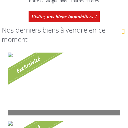
notre catalogue avec d'autres critères
Visitez nos biens immobiliers !
Nos derniers biens à vendre en ce
moment
é
E
x
c
l
u
s
i
v
i
t
Terrain BROMONT LAMOTHE